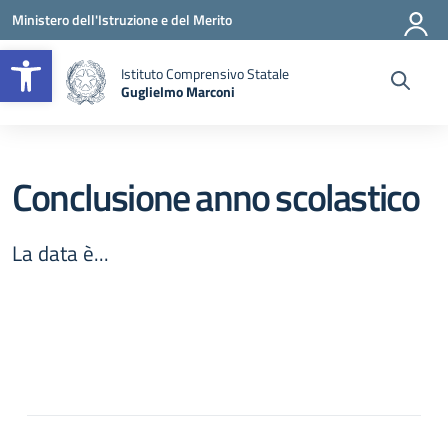
Vai ai contenuti
Vai al menu di navigazione
Vai al footer
Ministero dell'Istruzione e del Merito
Apri la barra degli strumenti
Istituto Comprensivo Statale
Guglielmo Marconi
— Visita la pagina iniziale della scuola
Conclusione anno scolastico
La data è...