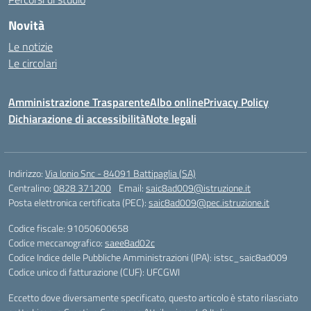
Novità
Le notizie
Le circolari
Amministrazione Trasparente
Albo online
Privacy Policy
Dichiarazione di accessibilità
Note legali
Indirizzo:
Via Ionio Snc - 84091 Battipaglia (SA)
Centralino:
0828 371200
Email:
saic8ad009@istruzione.it
Posta elettronica certificata (PEC):
saic8ad009@pec.istruzione.it
Codice fiscale: 91050600658
Codice meccanografico:
saee8ad02c
Codice Indice delle Pubbliche Amministrazioni (IPA): istsc_saic8ad009
Codice unico di fatturazione (CUF): UFCGWI
Eccetto dove diversamente specificato, questo articolo è stato rilasciato