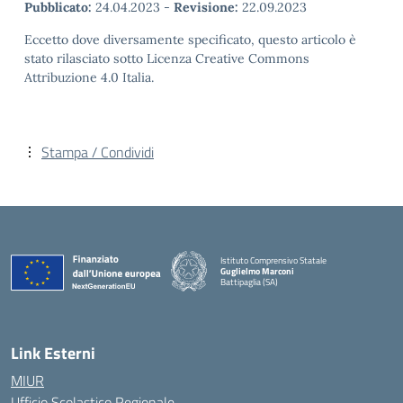
Pubblicato:
24.04.2023
-
Revisione:
22.09.2023
Eccetto dove diversamente specificato, questo articolo è
stato rilasciato sotto Licenza Creative Commons
Attribuzione 4.0 Italia.
Stampa / Condividi
Istituto Comprensivo Statale
Guglielmo Marconi
Battipaglia (SA)
— Visita la pagina iniziale della scuola
Link Esterni
MIUR
Ufficio Scolastico Regionale