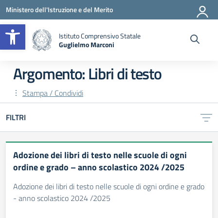
Vai ai contenuti
Vai al menu di navigazione
Vai al footer
Ministero dell'Istruzione e del Merito
Apri la barra degli strumenti
Istituto Comprensivo Statale
Guglielmo Marconi
— Visita la pagina iniziale della scuola
Argomento: Libri di testo
Stampa / Condividi
FILTRI
Adozione dei libri di testo nelle scuole di ogni
ordine e grado – anno scolastico 2024 /2025
Adozione dei libri di testo nelle scuole di ogni ordine e grado
- anno scolastico 2024 /2025