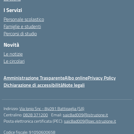
I Servizi
Personale scolastico
Famiglie e studenti
Percorsi di studio
Novità
Le notizie
Le circolari
Amministrazione Trasparente
Albo online
Privacy Policy
Dichiarazione di accessibilità
Note legali
Indirizzo:
Via Ionio Snc - 84091 Battipaglia (SA)
Centralino:
0828 371200
Email:
saic8ad009@istruzione.it
Posta elettronica certificata (PEC):
saic8ad009@pec.istruzione.it
Codice fiscale: 91050600658