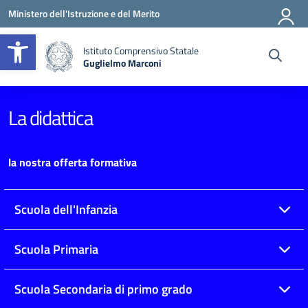
Vai ai contenuti
Vai al menu di navigazione
Vai al footer
Ministero dell'Istruzione e del Merito
Apri la barra degli strumenti
Istituto Comprensivo Statale
Guglielmo Marconi
— Visita la pagina iniziale della scuola
La didattica
la nostra offerta formativa
Scuola dell'Infanzia
Scuola Primaria
Scuola Secondaria di primo grado