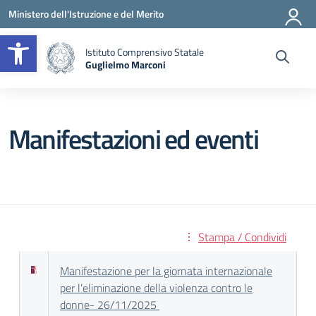
Vai ai contenuti
Vai al menu di navigazione
Vai al footer
Ministero dell'Istruzione e del Merito
Apri la barra degli strumenti
Istituto Comprensivo Statale
Guglielmo Marconi
— Visita la pagina iniziale della scuola
Manifestazioni ed eventi
Stampa / Condividi
Manifestazione per la giornata internazionale
per l’eliminazione della violenza contro le
donne- 26/11/2025