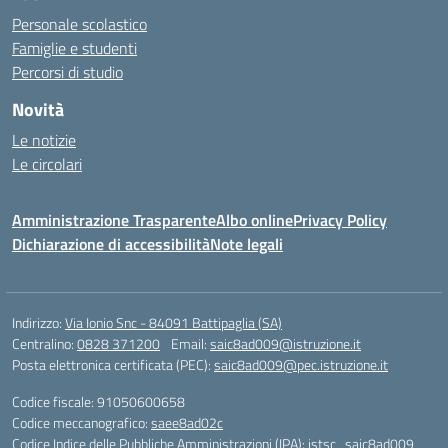
Personale scolastico
Famiglie e studenti
Percorsi di studio
Novità
Le notizie
Le circolari
Amministrazione Trasparente
Albo online
Privacy Policy
Dichiarazione di accessibilità
Note legali
Indirizzo:
Via Ionio Snc - 84091 Battipaglia (SA)
Centralino:
0828 371200
Email:
saic8ad009@istruzione.it
Posta elettronica certificata (PEC):
saic8ad009@pec.istruzione.it
Codice fiscale: 91050600658
Codice meccanografico:
saee8ad02c
Codice Indice delle Pubbliche Amministrazioni (IPA): istsc_saic8ad009