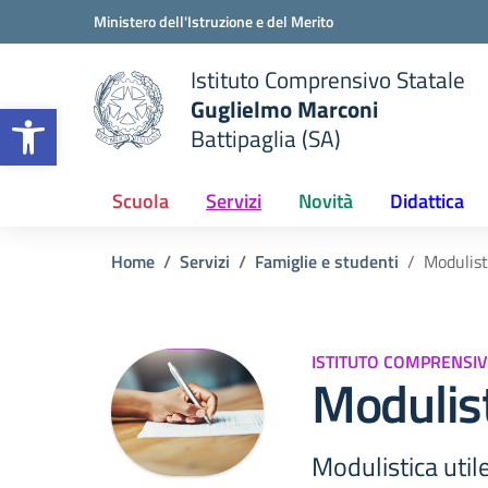
Vai ai contenuti
Vai al menu di navigazione
Vai al footer
Ministero dell'Istruzione e del Merito
Istituto Comprensivo Statale
Guglielmo Marconi
Apri la barra degli strumenti
Battipaglia (SA)
 della scuola
— Visita la pagina iniziale del
Scuola
Servizi
Novità
Didattica
Home
Servizi
Famiglie e studenti
Modulist
ISTITUTO COMPRENSIV
Modulist
Modulistica utile