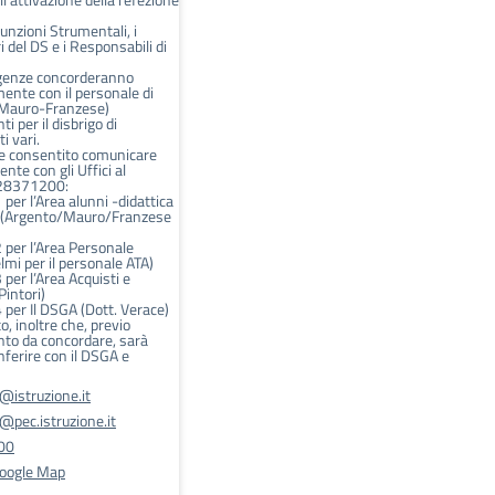
unzioni Strumentali, i
i del DS e i Responsabili di
sigenze concorderanno
ente con il personale di
(Mauro-Franzese)
 per il disbrigo di
 vari.
e consentito comunicare
nte con gli Uffici al
28371200:
er l’Area alunni -didattica
o (Argento/Mauro/Franzese
per l’Area Personale
elmi per il personale ATA)
per l’Area Acquisti e
Pintori)
per Il DSGA (Dott. Verace)
o, inoltre che, previo
to da concordare, sarà
nferire con il DSGA e
istruzione.it
pec.istruzione.it
00
Google Map