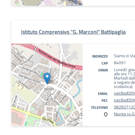
Istituto Comprensivo "G. Marconi" Battipaglia
Siamo in Via
INDIRIZZO
84091
CAP
Lunedì/ giov
ORARI
alle ore 11,
Martedì dall
a seguito de
scolastica)
saic8ad009@
EMAIL
saic8ad009@
PEC
08283712
TELEFONO
Naviga su 