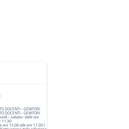
c
O DOCENTI - GENITORI
O DOCENTI - GENITORI
vedì - sabato- dalle ore
e 11,30
e ore 15.00 alle ore 17.00 (
ll’attivazione della refezione