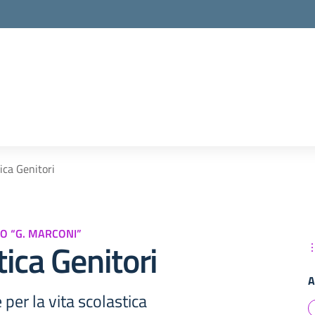
la scuola
ica Genitori
O “G. MARCONI”
ica Genitori
A
 per la vita scolastica