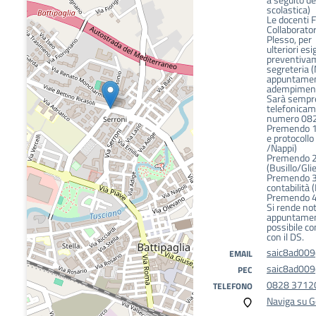
scolastica)
Le docenti F
Collaborator
Plesso, per
ulteriori e
preventivam
segreteria 
appuntamenti
adempimenti
Sarà sempr
telefonicame
numero 08
Premendo 1 p
e protocoll
/Nappi)
Premendo 2 
(Busillo/Gli
Premendo 3 
contabilità (
Premendo 4 
Si rende not
appuntamen
possibile co
con il DS.
saic8ad009@
EMAIL
saic8ad009@
PEC
0828 3712
TELEFONO
Naviga su 