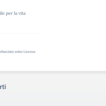
le per la vita
rilasciato sotto Licenza
rti