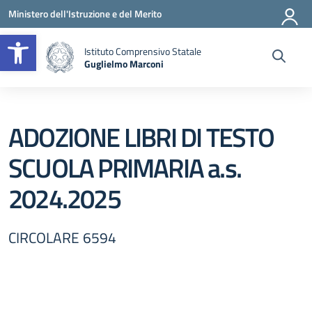
Vai ai contenuti
Vai al menu di navigazione
Vai al footer
Ministero dell'Istruzione e del Merito
Apri la barra degli strumenti
Istituto Comprensivo Statale
Guglielmo Marconi
— Visita la pagina iniziale della scuola
ADOZIONE LIBRI DI TESTO
SCUOLA PRIMARIA a.s.
2024.2025
CIRCOLARE 6594