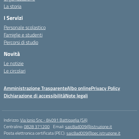
La storia
I Servizi
Personale scolastico
Famiglie e studenti
Percorsi di studio
Novità
Le notizie
Le circolari
Amministrazione Trasparente
Albo online
Privacy Policy
Dichiarazione di accessibilità
Note legali
Indirizzo:
Via Ionio Snc - 84091 Battipaglia (SA)
Centralino:
0828 371200
Email:
saic8ad009@istruzione.it
Posta elettronica certificata (PEC):
saic8ad009@pec.istruzione.it