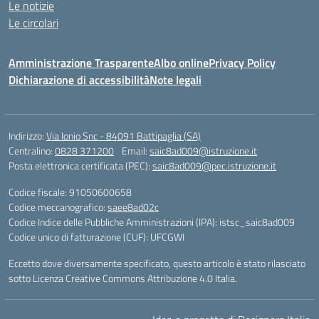
Le notizie
Le circolari
Amministrazione Trasparente
Albo online
Privacy Policy
Dichiarazione di accessibilità
Note legali
Indirizzo:
Via Ionio Snc - 84091 Battipaglia (SA)
Centralino:
0828 371200
Email:
saic8ad009@istruzione.it
Posta elettronica certificata (PEC):
saic8ad009@pec.istruzione.it
Codice fiscale: 91050600658
Codice meccanografico:
saee8ad02c
Codice Indice delle Pubbliche Amministrazioni (IPA): istsc_saic8ad009
Codice unico di fatturazione (CUF): UFCGWI
Eccetto dove diversamente specificato, questo articolo è stato rilasciato
sotto Licenza Creative Commons Attribuzione 4.0 Italia.