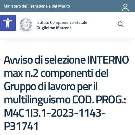
Vai ai contenuti
Vai al menu di navigazione
Vai al footer
Ministero dell'Istruzione e del Merito
Apri la barra degli strumenti
Istituto Comprensivo Statale
Guglielmo Marconi
— Visita la pagina iniziale della scuola
Avviso di selezione INTERNO
max n.2 componenti del
Gruppo di lavoro per il
multilinguismo COD. PROG.:
M4C1I3.1-2023-1143-
P31741