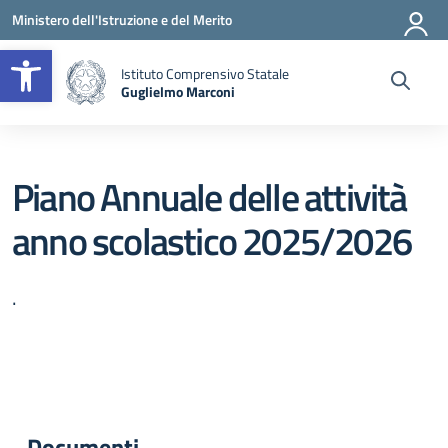
Vai ai contenuti
Vai al menu di navigazione
Vai al footer
Ministero dell'Istruzione e del Merito
Apri la barra degli strumenti
Istituto Comprensivo Statale
Guglielmo Marconi
— Visita la pagina iniziale della scuola
Piano Annuale delle attività
anno scolastico 2025/2026
.
Documenti