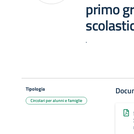
primo g
scolast
.
Docu
Tipologia
Circolari per alunni e famiglie