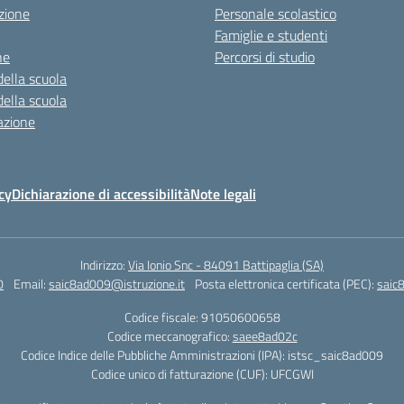
zione
Personale scolastico
Famiglie e studenti
ne
Percorsi di studio
della scuola
della scuola
azione
cy
Dichiarazione di accessibilità
Note legali
Indirizzo:
Via Ionio Snc - 84091 Battipaglia (SA)
0
Email:
saic8ad009@istruzione.it
Posta elettronica certificata (PEC):
saic
Codice fiscale: 91050600658
Codice meccanografico:
saee8ad02c
Codice Indice delle Pubbliche Amministrazioni (IPA): istsc_saic8ad009
Codice unico di fatturazione (CUF): UFCGWI