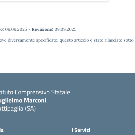
o:
09.09.2025
-
Revisione:
09.09.2025
ove diversamente specificato, questo articolo è stato rilasciato sott
tituto Comprensivo Statale
uglielmo Marconi
ttipaglia (SA)
Visita la pagina iniziale della scuola
la
I Servizi