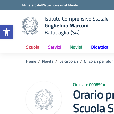
Vai ai contenuti
Vai al menu di navigazione
Vai al footer
Ministero dell'Istruzione e del Merito
Istituto Comprensivo Statale
Guglielmo Marconi
Apri la barra degli strumenti
Battipaglia (SA)
 della scuola
— Visita la pagina iniziale del
Scuola
Servizi
Novità
Didattica
Home
Novità
Le circolari
Circolari per alun
Circolare 0008914
Orario p
Scuola S