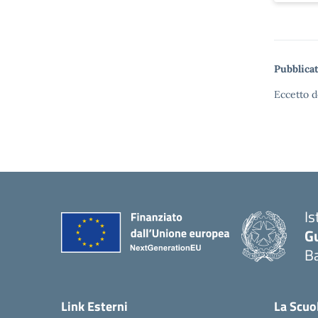
Pubblicat
Eccetto d
Is
G
Ba
— 
Link Esterni
La Scuo