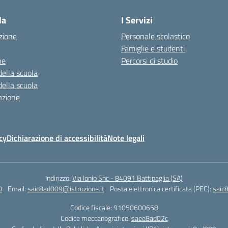
la
I Servizi
zione
Personale scolastico
Famiglie e studenti
ne
Percorsi di studio
della scuola
della scuola
azione
cy
Dichiarazione di accessibilità
Note legali
Indirizzo:
Via Ionio Snc - 84091 Battipaglia (SA)
0
Email:
saic8ad009@istruzione.it
Posta elettronica certificata (PEC):
saic
Codice fiscale: 91050600658
Codice meccanografico:
saee8ad02c