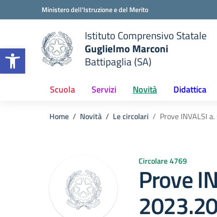
Vai ai contenuti
Vai al menu di navigazione
Vai al footer
Ministero dell'Istruzione e del Merito
Istituto Comprensivo Statale
Guglielmo Marconi
Apri la barra degli strumenti
Battipaglia (SA)
 della scuola
— Visita la pagina iniziale del
Scuola
Servizi
Novità
Didattica
Home
Novità
Le circolari
Prove INVALSI a.
Circolare 4769
Prove IN
2023.20