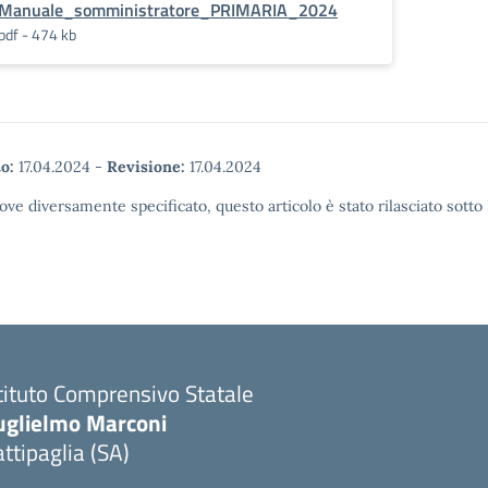
Manuale_somministratore_PRIMARIA_2024
pdf - 474 kb
o:
17.04.2024
-
Revisione:
17.04.2024
ove diversamente specificato, questo articolo è stato rilasciato sott
tituto Comprensivo Statale
uglielmo Marconi
ttipaglia (SA)
Visita la pagina iniziale della scuola