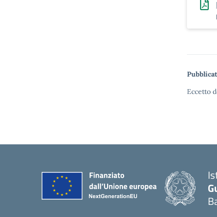
Pubblicat
Eccetto d
Is
G
Ba
— 