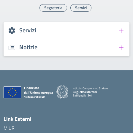
Segreteria
Servizi
Servizi
Notizie
Istituto Comprensivo Statale
Guglielmo Marconi
Battipaglia (SA)
— Visita la pagina iniziale della scuola
Link Esterni
MIUR