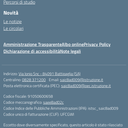
Percorsi di studio
Novità
Le notizie
Le circolari
Amministrazione Trasparente
Albo online
Privacy Policy
Dichiarazione di accessibilità
Note legali
Indirizzo:
Via Ionio Snc - 84091 Battipaglia (SA)
Centralino:
0828 371200
Email:
saic8ad009@istruzione.it
Posta elettronica certificata (PEC):
saic8ad009@pec.istruzione.it
Codice fiscale: 91050600658
Codice meccanografico:
saee8ad02c
Codice Indice delle Pubbliche Amministrazioni (IPA): istsc_saic8ad009
Codice unico di fatturazione (CUF): UFCGWI
Eccetto dove diversamente specificato, questo articolo è stato rilasciato