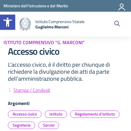
Vai ai contenuti
Vai al menu di navigazione
Vai al footer
Ministero dell'Istruzione e del Merito
Apri la barra degli strumenti
Istituto Comprensivo Statale
Guglielmo Marconi
— Visita la pagina iniziale della scuola
ISTITUTO COMPRENSIVO “G. MARCONI”
Accesso civico
L’accesso civico, è il diritto per chiunque di
richiedere la divulgazione dei atti da parte
dell'amministrazione pubblica.
Stampa / Condividi
Argomenti
Accesso civico
Istituto
Regolamento d'istituto
Segreteria
Servizi