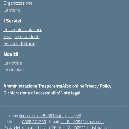
Organizzazione
La storia
I Servizi
Personale scolastico
Famiglie e studenti
Percorsi di studio
Novità
Le notizie
Le circolari
Amministrazione Trasparente
Albo online
Privacy Policy
Dichiarazione di accessibilità
Note legali
Indirizzo:
Via Ionio Snc - 84091 Battipaglia (SA)
Centralino:
0828 371200
Email:
saic8ad009@istruzione.it
Posta elettronica certificata (PEC):
saic8ad009@pec.istruzione.it