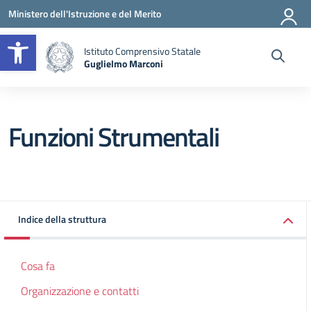
Vai ai contenuti
Vai al menu di navigazione
Vai al footer
Ministero dell'Istruzione e del Merito
Apri la barra degli strumenti
Istituto Comprensivo Statale
Guglielmo Marconi
— Visita la pagina iniziale della scuola
Funzioni Strumentali
Indice della struttura
Cosa fa
Organizzazione e contatti