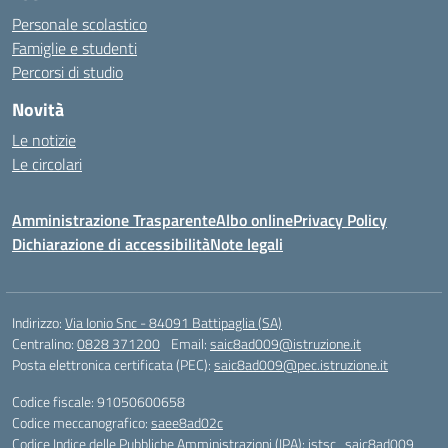
Personale scolastico
Famiglie e studenti
Percorsi di studio
Novità
Le notizie
Le circolari
Amministrazione Trasparente
Albo online
Privacy Policy
Dichiarazione di accessibilità
Note legali
Indirizzo:
Via Ionio Snc - 84091 Battipaglia (SA)
Centralino:
0828 371200
Email:
saic8ad009@istruzione.it
Posta elettronica certificata (PEC):
saic8ad009@pec.istruzione.it
Codice fiscale: 91050600658
Codice meccanografico:
saee8ad02c
Codice Indice delle Pubbliche Amministrazioni (IPA): istsc_saic8ad009