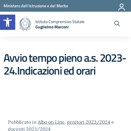
Vai ai contenuti
Vai al menu di navigazione
Vai al footer
Ministero dell'Istruzione e del Merito
Apri la barra degli strumenti
Istituto Comprensivo Statale
Guglielmo Marconi
— Visita la pagina iniziale della scuola
Avvio tempo pieno a.s. 2023-
24.Indicazioni ed orari
Pubblicato in
Albo on Line
,
genitori 2023/2024
e
docenti 2023/2024