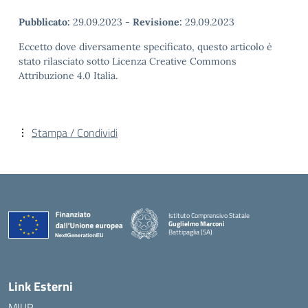
Pubblicato:
29.09.2023
-
Revisione:
29.09.2023
Eccetto dove diversamente specificato, questo articolo è
stato rilasciato sotto Licenza Creative Commons
Attribuzione 4.0 Italia.
Stampa / Condividi
Istituto Comprensivo Statale
Guglielmo Marconi
Battipaglia (SA)
— Visita la pagina iniziale della scuola
Link Esterni
MIUR