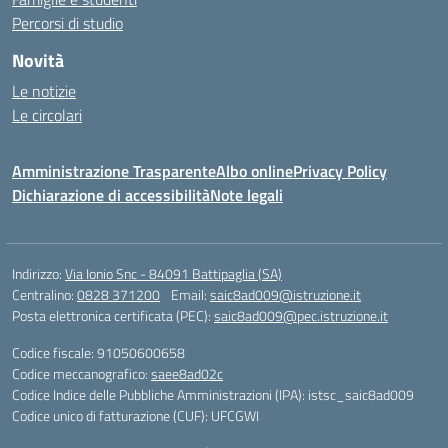
Percorsi di studio
Novità
Le notizie
Le circolari
Amministrazione Trasparente
Albo online
Privacy Policy
Dichiarazione di accessibilità
Note legali
Indirizzo:
Via Ionio Snc - 84091 Battipaglia (SA)
Centralino:
0828 371200
Email:
saic8ad009@istruzione.it
Posta elettronica certificata (PEC):
saic8ad009@pec.istruzione.it
Codice fiscale: 91050600658
Codice meccanografico:
saee8ad02c
Codice Indice delle Pubbliche Amministrazioni (IPA): istsc_saic8ad009
Codice unico di fatturazione (CUF): UFCGWI