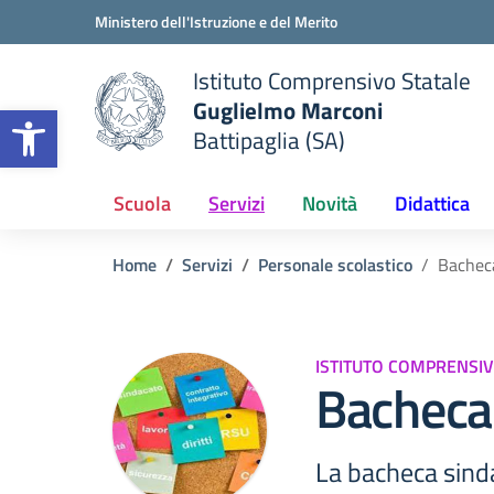
Vai ai contenuti
Vai al menu di navigazione
Vai al footer
Ministero dell'Istruzione e del Merito
Istituto Comprensivo Statale
Guglielmo Marconi
Apri la barra degli strumenti
Battipaglia (SA)
 della scuola
— Visita la pagina iniziale del
Scuola
Servizi
Novità
Didattica
Home
Servizi
Personale scolastico
Bachec
ISTITUTO COMPRENSIV
Bacheca
La bacheca sinda