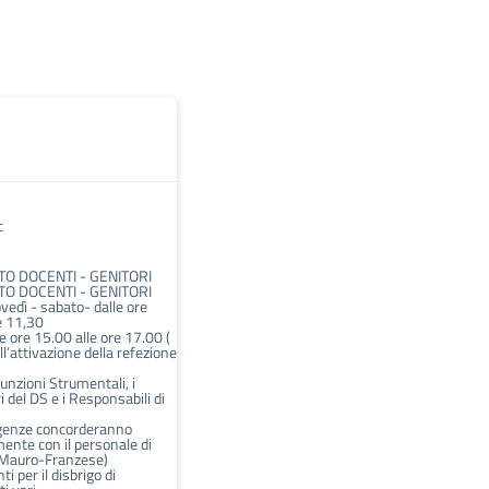
c
O DOCENTI - GENITORI
O DOCENTI - GENITORI
vedì - sabato- dalle ore
e 11,30
e ore 15.00 alle ore 17.00 (
ll’attivazione della refezione
unzioni Strumentali, i
i del DS e i Responsabili di
sigenze concorderanno
ente con il personale di
(Mauro-Franzese)
 per il disbrigo di