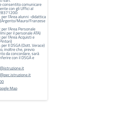
 vari.
e consentito comunicare
nte con gli Uffici al
28371200:
er l’Area alunni -didattica
o (Argento/Mauro/Franzese
per l’Area Personale
elmi per il personale ATA)
per l’Area Acquisti e
Pintori)
per Il DSGA (Dott. Verace)
o, inoltre che, previo
to da concordare, sarà
nferire con il DSGA e
istruzione.it
pec.istruzione.it
00
Google Map