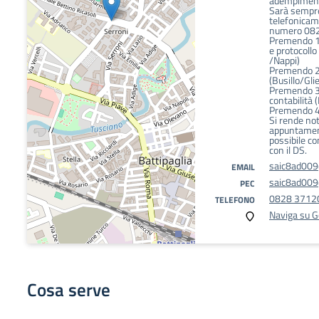
adempimenti
Sarà sempr
telefonicame
numero 08
Premendo 1 p
e protocoll
/Nappi)
Premendo 2 
(Busillo/Gli
Premendo 3 
contabilità (
Premendo 4 
Si rende not
appuntamen
possibile co
con il DS.
saic8ad009@
EMAIL
saic8ad009@
PEC
0828 3712
TELEFONO
Naviga su 
Cosa serve