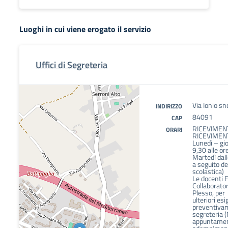
Luoghi in cui viene erogato il servizio
Uffici di Segreteria
Via Ionio sn
INDIRIZZO
84091
CAP
RICEVIMENT
ORARI
RICEVIMENT
Lunedì – gio
9,30 alle or
Martedì dall
a seguito de
scolastica)
Le docenti F
Collaborator
Plesso, per
ulteriori e
preventivam
segreteria 
appuntamenti