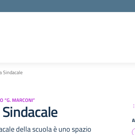
la scuola
a Sindacale
O “G. MARCONI”
 Sindacale
A
cale della scuola è uno spazio