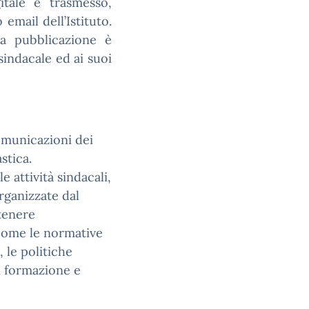
itale e trasmesso,
 email dell’Istituto.
la pubblicazione è
sindacale ed ai suoi
comunicazioni dei
astica.
e attività sindacali,
organizzate dal
tenere
 come le normative
 le politiche
di formazione e