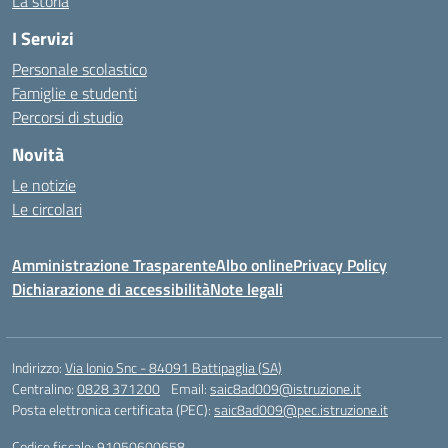
La storia
I Servizi
Personale scolastico
Famiglie e studenti
Percorsi di studio
Novità
Le notizie
Le circolari
Amministrazione Trasparente
Albo online
Privacy Policy
Dichiarazione di accessibilità
Note legali
Indirizzo:
Via Ionio Snc - 84091 Battipaglia (SA)
Centralino:
0828 371200
Email:
saic8ad009@istruzione.it
Posta elettronica certificata (PEC):
saic8ad009@pec.istruzione.it
Codice fiscale: 91050600658