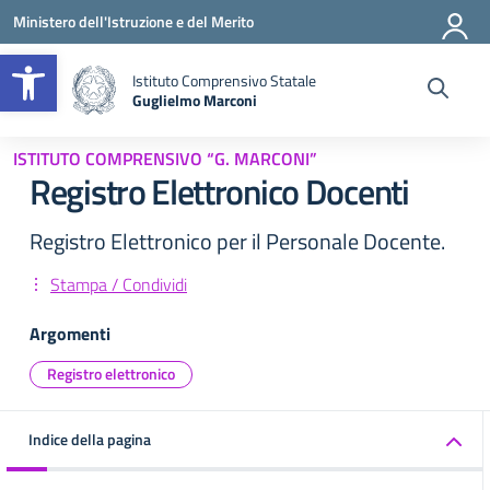
Vai ai contenuti
Vai al menu di navigazione
Vai al footer
Ministero dell'Istruzione e del Merito
Apri la barra degli strumenti
Istituto Comprensivo Statale
Guglielmo Marconi
— Visita la pagina iniziale della scuola
ISTITUTO COMPRENSIVO “G. MARCONI”
Registro Elettronico Docenti
Registro Elettronico per il Personale Docente.
Stampa / Condividi
Argomenti
Registro elettronico
Indice della pagina