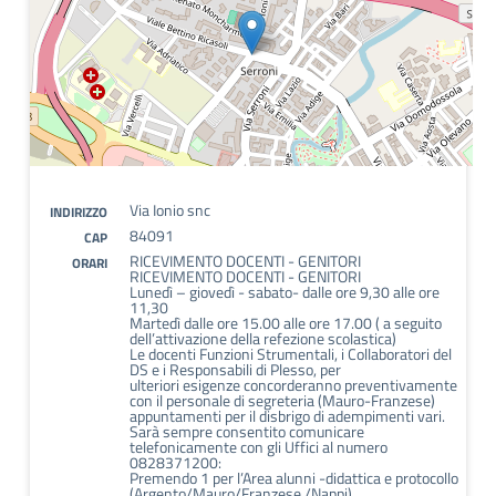
Via Ionio snc
INDIRIZZO
84091
CAP
RICEVIMENTO DOCENTI - GENITORI
ORARI
RICEVIMENTO DOCENTI - GENITORI
Lunedì – giovedì - sabato- dalle ore 9,30 alle ore
11,30
Martedì dalle ore 15.00 alle ore 17.00 ( a seguito
dell’attivazione della refezione scolastica)
Le docenti Funzioni Strumentali, i Collaboratori del
DS e i Responsabili di Plesso, per
ulteriori esigenze concorderanno preventivamente
con il personale di segreteria (Mauro-Franzese)
appuntamenti per il disbrigo di adempimenti vari.
Sarà sempre consentito comunicare
telefonicamente con gli Uffici al numero
0828371200:
Premendo 1 per l’Area alunni -didattica e protocollo
(Argento/Mauro/Franzese /Nappi)