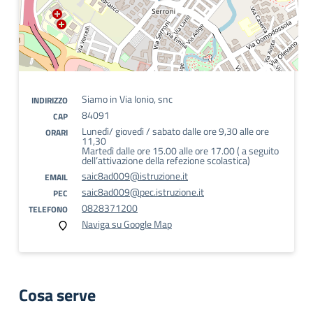
Siamo in Via Ionio, snc
INDIRIZZO
84091
CAP
Lunedì/ giovedì / sabato dalle ore 9,30 alle ore
ORARI
11,30
Martedì dalle ore 15.00 alle ore 17.00 ( a seguito
dell’attivazione della refezione scolastica)
saic8ad009@istruzione.it
EMAIL
saic8ad009@pec.istruzione.it
PEC
0828371200
TELEFONO
Naviga su Google Map
Cosa serve