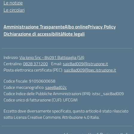
Le notizie
Le circolari
Amministrazione Trasparente
Albo online
Privacy Policy
Dichiarazione di accessibilità
Note legali
Indirizzo:
Via Ionio Snc - 84091 Battipaglia (SA)
Centralino:
0828 371200
Email:
saic8ad009@istruzione.it
Posta elettronica certificata (PEC):
saic8ad009@pec.istruzione.it
Codice fiscale: 91050600658
Codice meccanografico:
saee8ad02c
Codice Indice delle Pubbliche Amministrazioni (IPA): istsc_saic8ad009
Codice unico di fatturazione (CUF): UFCGWI
Eccetto dove diversamente specificato, questo articolo è stato rilasciato
sotto Licenza Creative Commons Attribuzione 4.0 Italia.