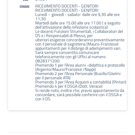
RICEVIMENTO DOCENTI - GENITORI
ORARI
RICEVIMENTO DOCENTI - GENITORI
Lunedì – giovedì - sabato- dalle ore 9,30 alle ore
11,30
Martedì dalle ore 15.00 alle ore 17.00 ( a seguito
dell’attivazione della refezione scolastica)
Le docenti Funzioni Strumentali, i Collaboratori del
DS e i Responsabili di Plesso, per
ulteriori esigenze concorderanno preventivamente
con il personale di segreteria (Mauro-Franzese)
appuntamenti per il disbrigo di adempimenti vari.
Sarà sempre consentito comunicare
telefonicamente con gli Uffici al numero
0828371200:
Premendo 1 per l’Area alunni -didattica e protocollo
(Argento/Mauro/Franzese /Nappi)
Premendo 2 per l’Area Personale (Busillo/Glielmi
per il personale ATA)
Premendo 3 per l’Area Acquisti e contabilità (Pintori)
Premendo 4 per Il DSGA (Dott. Verace)
Si rende noto, inoltre che, previo appuntamento da
concordare, sarà possibile conferire con il DSGA e
con il DS.