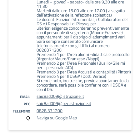
Lunedì – giovedì - sabato- dalle ore 9,30 alle ore
11,30
Martedì dalle ore 15.00 alle ore 17.00 ( a seguito
dell’attivazione della refezione scolastica)
Le docenti Funzioni Strumentali, i Collaboratori del
DS e i Responsabili di Plesso, per
ulteriori esigenze concorderanno preventivamente
con il personale di segreteria (Mauro-Franzese)
appuntamenti per il disbrigo di adempimenti vari.
Sarà sempre consentito comunicare
telefonicamente con gli Uffici al numero
0828371200:
Premendo 1 per l’Area alunni -didattica e protocollo
(Argento/Mauro/Franzese /Nappi)
Premendo 2 per l’Area Personale (Busillo/Glielmi
per il personale ATA)
Premendo 3 per l’Area Acquisti e contabilità (Pintori)
Premendo 4 per Il DSGA (Dott. Verace)
Si rende noto, inoltre che, previo appuntamento da
concordare, sarà possibile conferire con il DSGA e
con il DS.
saic8ad009@istruzione.it
EMAIL
saic8ad009@pec.istruzione.it
PEC
0828 371200
TELEFONO
Naviga su Google Map