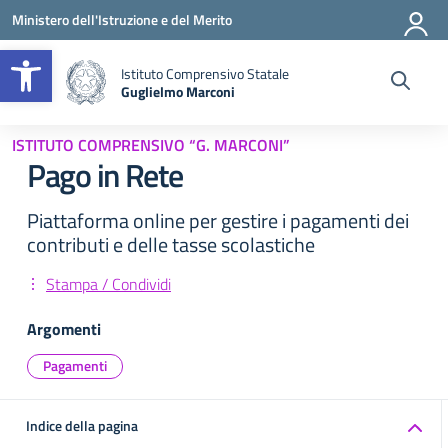
Vai ai contenuti
Vai al menu di navigazione
Vai al footer
Ministero dell'Istruzione e del Merito
Apri la barra degli strumenti
Istituto Comprensivo Statale
Guglielmo Marconi
— Visita la pagina iniziale della scuola
ISTITUTO COMPRENSIVO “G. MARCONI”
Pago in Rete
Piattaforma online per gestire i pagamenti dei
contributi e delle tasse scolastiche
Stampa / Condividi
Argomenti
Pagamenti
Indice della pagina